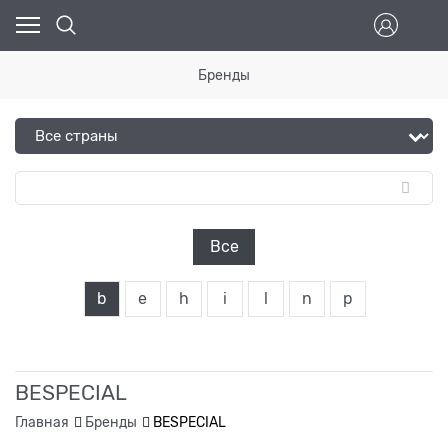
Бренды
Все
b
e
h
i
l
n
p
BESPECIAL
Главная
Бренды
BESPECIAL